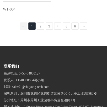
WT-004
1
<
2
3
4
5
6
>
联系我们
联系电话:
0755-84888127
联系人:
13640988854葛小姐
邮箱:
sales01@shuyong-tech.com
深圳总部：深圳市龙岗区龙岗街道莱茵路30号天基工业园I栋3楼
苏州地址：苏州市苏州工业园唯亭街道金达路1号
新加坡地址：9 Straits View, Marina One West Tower, #05-07, Singapor