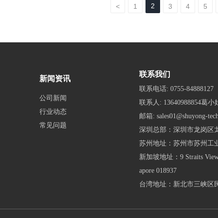
2
<
1
3
4
5
联系我们
新闻资讯
联系电话:
0755-84888127
公司新闻
联系人:
13640988854葛小
行业动态
邮箱:
sales01@shuyong-tec
常见问题
深圳总部：深圳市龙岗区龙
苏州地址：苏州市苏州工
新加坡地址：9 Straits View, M
apore 018937
台湾地址：新北市三峡区民