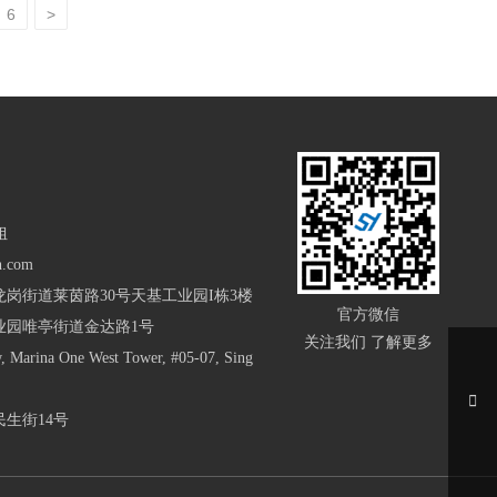
6
>
姐
h.com
岗街道莱茵路30号天基工业园I栋3楼
官方微信
业园唯亭街道金达路1号
关注我们 了解更多
arina One West Tower, #05-07, Sing
生街14号