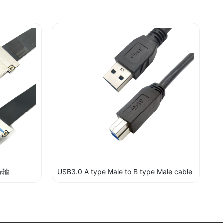
G传输
USB3.0 A type Male to B type Male cable