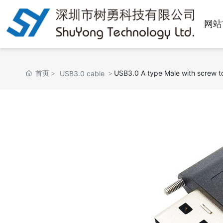
网站
首页
USB3.0 A type Male with screw t
USB3.0 cable